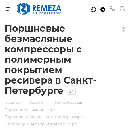
Поршневые
безмасляные
компрессоры с
полимерным
покрытием
ресивера в Санкт-
Петербурге
24
—
—
—
Главная
Каталог
Компрессоры
—
Поршневые компрессоры
—
Поршневые безмасляные компрессоры
С полимерным покрытием ресивера