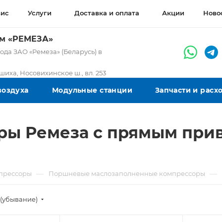
вис
Услуги
Доставка и оплата
Акции
Ново
ом «РЕМЕЗА»
да ЗАО «Ремеза» (Беларусь) в
ашиха, Носовихинское ш., вл. 253
воздуха
Модульные станции
Запчасти и рас
ы Ремеза с прямым прив
—
—
прессоры
Поршневые маслозаполненные компрессоры
(убывание)