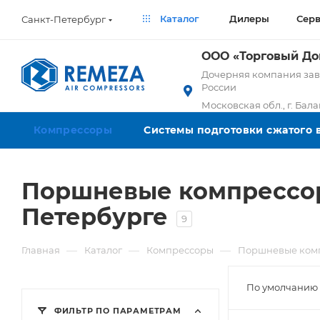
Каталог
Дилеры
Сер
Санкт-Петербург
ООО «Торговый Д
Дочерняя компания заво
России
Московская обл., г. Бал
Компрессоры
Системы подготовки сжатого 
Поршневые компрессор
Петербурге
9
—
—
—
Главная
Каталог
Компрессоры
Поршневые ком
По умолчанию 
ФИЛЬТР ПО ПАРАМЕТРАМ