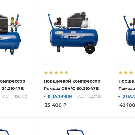
омпрессор
Поршневой компрессор
Поршн
-24.J1047B
Ремеза СБ4/С-50.J1047B
Ремеза
Арт.: 4150470
В НАЛИЧИИ
Арт.: 1529730
В НА
35 400
₽
42 10