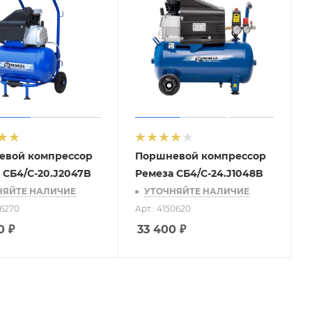
евой компрессор
Поршневой компрессор
 СБ4/С-20.J2047B
Ремеза СБ4/С-24.J1048B
НЯЙТЕ НАЛИЧИЕ
УТОЧНЯЙТЕ НАЛИЧИЕ
46270
Арт.: 4150620
0
₽
33 400
₽