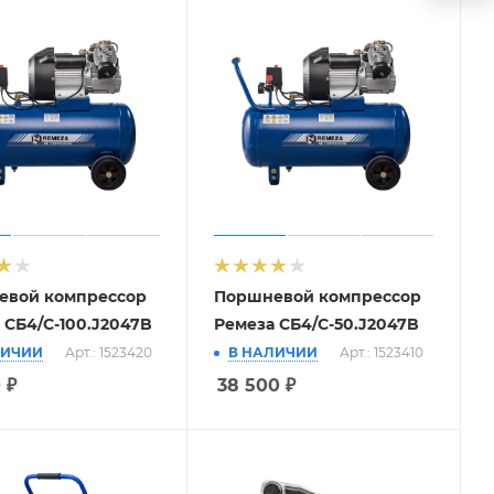
евой компрессор
Поршневой компрессор
 СБ4/С-100.J2047B
Ремеза СБ4/С-50.J2047B
ЛИЧИИ
Арт.: 1523420
В НАЛИЧИИ
Арт.: 1523410
0
₽
38 500
₽