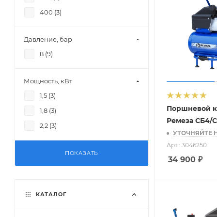
400 (
3
)
Давление, бар
8 (
9
)
Мощность, кВт
1,5 (
3
)
Поршневой к
1,8 (
3
)
Ремеза СБ4/С
2,2 (
3
)
УТОЧНЯЙТЕ 
Арт.: 3046250
ПОКАЗАТЬ
34 900
₽
КАТАЛОГ