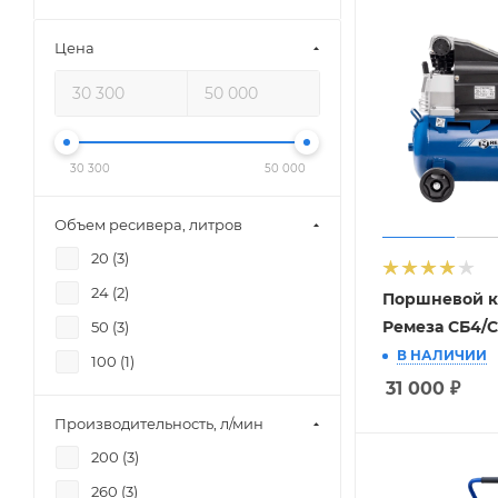
Цена
30 300
50 000
Объем ресивера, литров
20 (
3
)
24 (
2
)
Поршневой к
Ремеза СБ4/С
50 (
3
)
В НАЛИЧИИ
100 (
1
)
31 000
₽
Производительность, л/мин
200 (
3
)
260 (
3
)