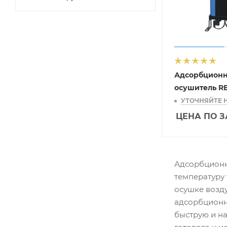
Адсорбцион
осушитель R
УТОЧНЯЙТЕ 
ЦЕНА ПО 
Адсорбционн
температуру
осушке возд
адсорбционн
быструю и н