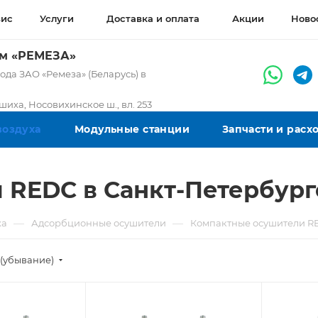
вис
Услуги
Доставка и оплата
Акции
Ново
ом «РЕМЕЗА»
да ЗАО «Ремеза» (Беларусь) в
ашиха, Носовихинское ш., вл. 253
воздуха
Модульные станции
Запчасти и рас
 REDC в Санкт-Петербург
—
—
ха
Адсорбционные осушители
Компактные осушители R
(убывание)