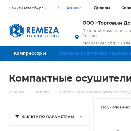
Каталог
Дилеры
Сер
Санкт-Петербург
ООО «Торговый Д
Дочерняя компания заво
России
Московская обл., г. Бал
Компрессоры
Системы подготовки сжатого 
Компактные осушители
—
—
Главная
Каталог
Системы подготовки сжатого возду
По умолчанию 
ФИЛЬТР ПО ПАРАМЕТРАМ