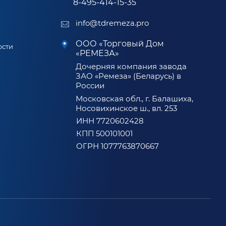
8-495-414-15-35
info@tdremeza.pro
ООО «Торговый Дом
ости
«РЕМЕЗА»
Дочерняя компания завода
ЗАО «Ремеза» (Беларусь) в
России
Московская обл., г. Балашиха,
Носовихинское ш., вл. 253
ИНН 7720602428
КПП 500101001
ОГРН 1077763870667