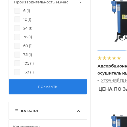
Производительность, м3/час
6 (
1
)
12 (
1
)
24 (
1
)
36 (
1
)
60 (
1
)
75 (
1
)
105 (
1
)
Адсорбцион
150 (
1
)
осушитель R
УТОЧНЯЙТЕ 
200 (
1
)
ПОКАЗАТЬ
ЦЕНА ПО 
КАТАЛОГ
Компрессоры