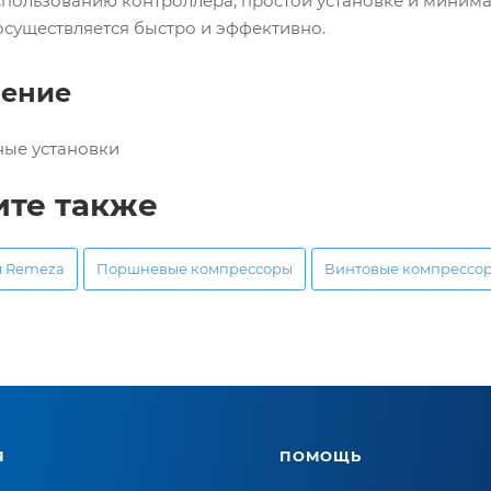
спользованию контроллера, простой установке и минима
осуществляется быстро и эффективно.
ение
ые установки
ите также
ы Remeza
Поршневые компрессоры
Винтовые компрессо
Я
ПОМОЩЬ