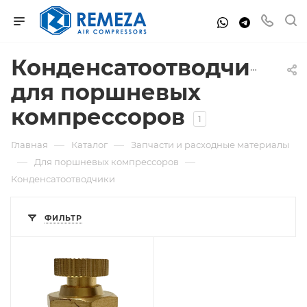
Конденсатоотводчики
для поршневых
компрессоров
1
—
—
Главная
Каталог
Запчасти и расходные материалы
—
—
Для поршневых компрессоров
Конденсатоотводчики
ФИЛЬТР