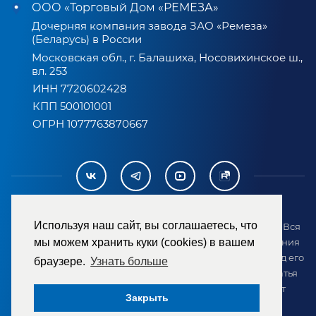
ООО «Торговый Дом «РЕМЕЗА»
Дочерняя компания завода ЗАО «Ремеза»
(Беларусь) в России
Московская обл., г. Балашиха, Носовихинское ш.,
вл. 253
ИНН 7720602428
КПП 500101001
ОГРН 1077763870667
Используя наш сайт, вы соглашаетесь, что
2007-2026 © ООО «ТД «РЕМЕЗА». Все права защищены. Вся
информация на сайте размещена в целях предоставления
мы можем хранить куки (cookies) в вашем
возможности покупателю ознакомиться с товаром перед его
браузере.
Узнать больше
приобретением и не является публичной офертой (статья
437 ГК РФ). Внешний вид товара может отличаться от
Закрыть
представленного на сайте.