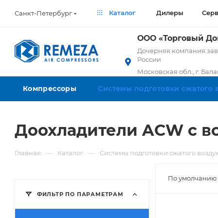
Каталог
Дилеры
Сер
Санкт-Петербург
ООО «Торговый Д
Дочерняя компания заво
России
Московская обл., г. Бал
Компрессоры
Системы подготовки сжатого 
Доохладители ACW с в
—
—
Главная
Каталог
Системы подготовки сжатого возду
По умолчанию 
ФИЛЬТР ПО ПАРАМЕТРАМ