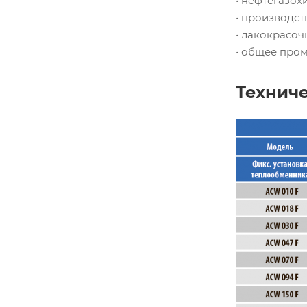
• нефтегазо
• производст
• лакокрасо
• общее про
Технич