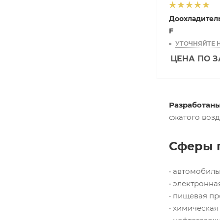
Доохладител
F
УТОЧНЯЙТЕ 
ЦЕНА ПО 
Разработан
сжатого возд
Сферы 
• автомобил
• электронна
• пищевая п
• химическа