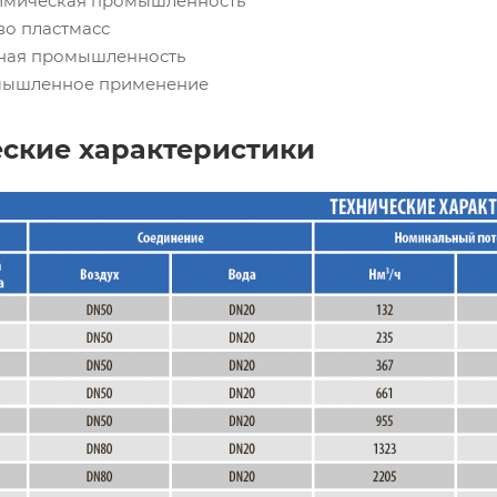
химическая промышленность
во пластмасс
чная промышленность
мышленное применение
еские характеристики