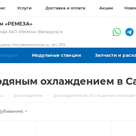
вис
Услуги
Доставка и оплата
Акции
Ново
ом «РЕМЕЗА»
да ЗАО «Ремеза» (Беларусь) в
ашиха, Носовихинское ш., вл. 253
воздуха
Модульные станции
Запчасти и рас
одяным охлаждением в С
—
—
ха
Доохладители
Доохладители ACW с водяным охлажде
(убывание)