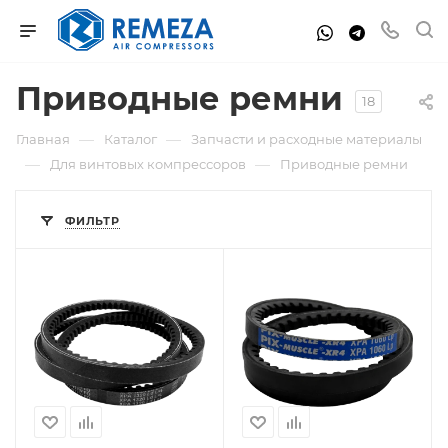
Приводные ремни
18
—
—
Главная
Каталог
Запчасти и расходные материалы
—
—
Для винтовых компрессоров
Приводные ремни
ФИЛЬТР