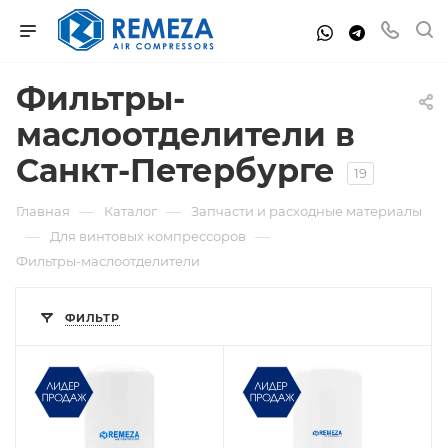
Фильтры-
маслоотделители в
Санкт-Петербурге
19
—
—
Главная
Каталог
Запчасти и расходные материалы
—
—
Для винтовых компрессоров
Фильтры-маслоотделители
ФИЛЬТР