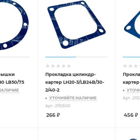
рышки
Прокладка цилиндр-
Прокла
0 LB50/75
картер LH20-3/LB24B/30-
картер
2/40-2
НАЛИЧИЕ
УТОЧ
УТОЧНЯЙТЕ НАЛИЧИЕ
Арт.: 211
Арт.: 21153001
266
₽
456
₽