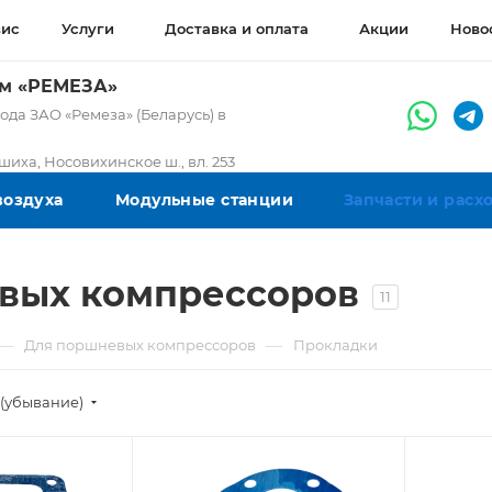
вис
Услуги
Доставка и оплата
Акции
Ново
ом «РЕМЕЗА»
да ЗАО «Ремеза» (Беларусь) в
ашиха, Носовихинское ш., вл. 253
воздуха
Модульные станции
Запчасти и рас
вых компрессоров
11
—
—
Для поршневых компрессоров
Прокладки
(убывание)