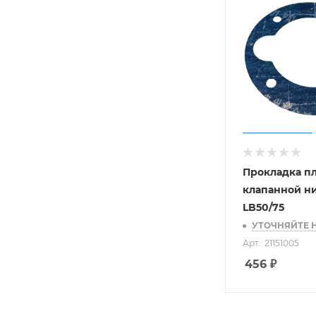
Прокладка п
клапанной н
LB50/75
УТОЧНЯЙТЕ 
Арт.: 21151005
456
₽