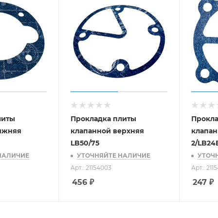
литы
Прокладка плиты
Прокла
ижняя
клапанной верхняя
клапан
LB50/75
2/LB24
НАЛИЧИЕ
УТОЧНЯЙТЕ НАЛИЧИЕ
УТОЧ
Арт.: 21154003
Арт.: 211
456
₽
247
₽