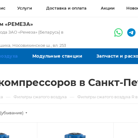
вис
Услуги
Доставка и оплата
Акции
Ново
ом «РЕМЕЗА»
да ЗАО «Ремеза» (Беларусь) в
ашиха, Носовихинское ш., вл. 253
воздуха
Модульные станции
Запчасти и рас
компрессоров в Санкт-Пе
—
—
ха
Фильтры сжатого воздуха
Фильтры сжатого воздуха R 
(убывание)