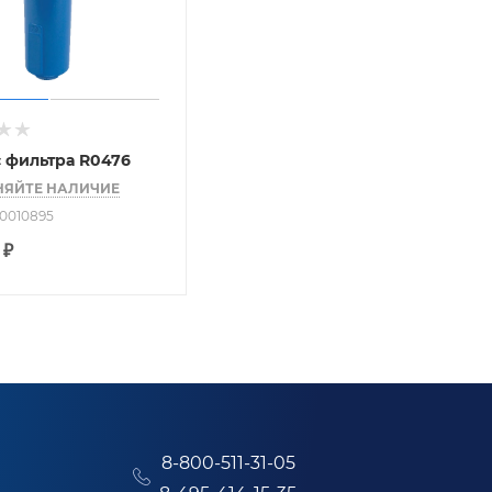
 фильтра R0476
НЯЙТЕ НАЛИЧИЕ
70010895
₽
8-800-511-31-05