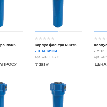
ра R1506
Корпус фильтра R0076
Корпус
В НАЛИЧИИ
УТОЧ
Арт.: 4070010395
Арт.: 40
ЗАПРОСУ
ЦЕНА
7 381
₽