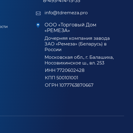
8-495-414-15-35
info@tdremeza.pro
ООО «Торговый Дом
ости
«РЕМЕЗА»
Дочерняя компания завода
ЗАО «Ремеза» (Беларусь) в
России
Московская обл., г. Балашиха,
Носовихинское ш., вл. 253
ИНН 7720602428
КПП 500101001
ОГРН 1077763870667