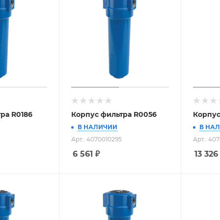
ра R0186
Корпус фильтра R0056
Корпус
В НАЛИЧИИ
В НА
Арт.: 4070010295
Арт.: 40
6 561
₽
13 326