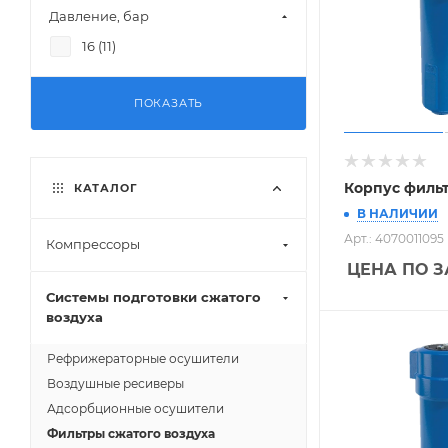
Давление, бар
1680 (
1
)
16 (
11
)
2760 (
1
)
ПОКАЗАТЬ
Корпус фильт
КАТАЛОГ
В НАЛИЧИИ
Арт.: 4070011095
Компрессоры
ЦЕНА ПО 
Системы подготовки сжатого
воздуха
Рефрижераторные осушители
Воздушные ресиверы
Адсорбционные осушители
Фильтры сжатого воздуха