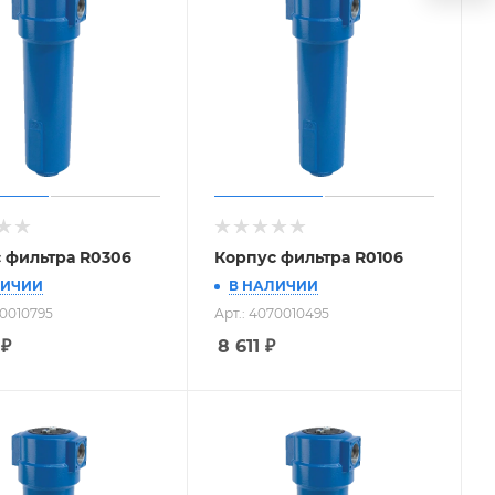
 фильтра R0306
Корпус фильтра R0106
ЛИЧИИ
В НАЛИЧИИ
70010795
Арт.: 4070010495
₽
8 611
₽