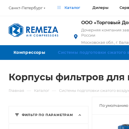
Каталог
Дилеры
Сер
Санкт-Петербург
ООО «Торговый Д
Дочерняя компания заво
России
Московская обл., г. Бал
Компрессоры
Системы подготовки сжатого 
Корпусы фильтров для 
—
—
Главная
Каталог
Системы подготовки сжатого возду
По умолчанию 
ФИЛЬТР ПО ПАРАМЕТРАМ