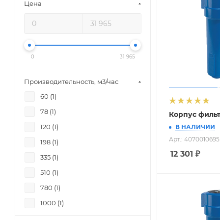
Цена
0
31 965
Производительность, м3/час
60 (
1
)
78 (
1
)
Корпус фильт
120 (
1
)
В НАЛИЧИИ
Арт.: 4070010695
198 (
1
)
12 301
₽
335 (
1
)
510 (
1
)
780 (
1
)
1000 (
1
)
1500 (
1
)